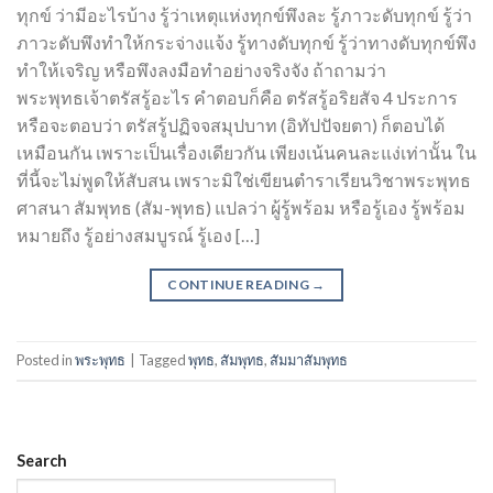
ทุกข์ ว่ามีอะไรบ้าง รู้ว่าเหตุแห่งทุกข์พึงละ รู้ภาวะดับทุกข์ รู้ว่า
ภาวะดับพึงทำให้กระจ่างแจ้ง รู้ทางดับทุกข์ รู้ว่าทางดับทุกข์พึง
ทำให้เจริญ หรือพึงลงมือทำอย่างจริงจัง ถ้าถามว่า
พระพุทธเจ้าตรัสรู้อะไร คำตอบก็คือ ตรัสรู้อริยสัจ 4 ประการ
หรือจะตอบว่า ตรัสรู้ปฏิจจสมุปบาท (อิทัปปัจยตา) ก็ตอบได้
เหมือนกัน เพราะเป็นเรื่องเดียวกัน เพียงเน้นคนละแง่เท่านั้น ใน
ที่นี้จะไม่พูดให้สับสน เพราะมิใช่เขียนตำราเรียนวิชาพระพุทธ
ศาสนา สัมพุทธ (สัม-พุทธ) แปลว่า ผู้รู้พร้อม หรือรู้เอง รู้พร้อม
หมายถึง รู้อย่างสมบูรณ์ รู้เอง […]
CONTINUE READING
→
Posted in
พระพุทธ
|
Tagged
พุทธ
,
สัมพุทธ
,
สัมมาสัมพุทธ
Search